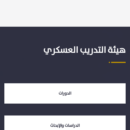
هيئة التدريب العسكري
الدورات
style = "";
style=""
style=""
الدراسات والإبحاث