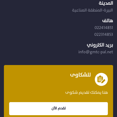
المدينة
البيرة-المنطقة الصناعية
هاتف
022414851
022314853
بريد الكتروني
info@gmtc-pal.net
للشكاوى
هنا يمكنك تقديم شكوى
تقدم الأن