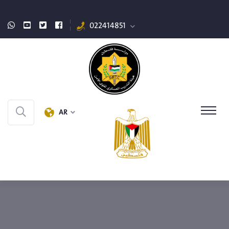
022414851
AR